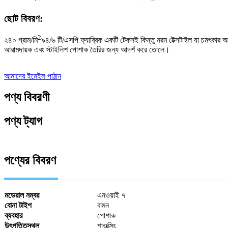
ছোট বিবরণ:
2
২৪০ গ্রাম/মি
৯৪/৬ টি/এসপি ফ্যাব্রিক একটি টেকসই কিন্তু নরম টেক্সটাইল যা চমৎকার আ
আরামদায়ক এবং স্টাইলিশ পোশাক তৈরির জন্য আদর্শ করে তোলে।
আমাদের ইমেইল পাঠান
পণ্য বিবরণী
পণ্য ট্যাগ
পণ্যের বিবরণ
মডেরাল নম্বর
এনওয়াই ৭
বোনা টাইপ
বামন
ব্যবহার
পোশাক
উৎপত্তিস্থল
শাওক্সিং