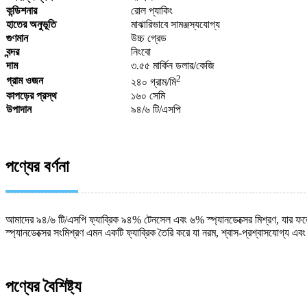
কন্ডিশনার
রোল প্যাকিং
হাতের অনুভূতি
মাঝারিভাবে সামঞ্জস্যযোগ্য
গুণমান
উচ্চ গ্রেড
বন্দর
নিংবো
দাম
৩.৫৫ মার্কিন ডলার/কেজি
2
গ্রাম ওজন
২৪০ গ্রাম/মি
কাপড়ের প্রস্থ
১৬০ সেমি
উপাদান
৯৪/৬ টি/এসপি
পণ্যের বর্ণনা
আমাদের ৯৪/৬ টি/এসপি ফ্যাব্রিক ৯৪% টেনসেল এবং ৬% স্প্যানডেক্সের মিশ্রণ, যার ফ
স্প্যানডেক্সের সংমিশ্রণ এমন একটি ফ্যাব্রিক তৈরি করে যা নরম, শ্বাস-প্রশ্বাসযোগ্য এ
পণ্যের বৈশিষ্ট্য