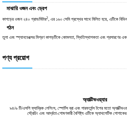
মাঝারি ওজন এবং ড্রেপ
2
কাপড়ের ওজন ২৪০ গ্রাম/মিটার
, এর ১৬০ সেমি প্রস্থের সাথে মিলিত হয়ে, এটিকে বিভি
গঠন
তুলা এবং স্প্যানডেক্সের মিশ্রণ কাপড়টিকে কোমলতা, স্থিতিস্থাপকতা এবং প্রসারণের এ
পণ্য প্রয়োগ
অ্যাক্টিভওয়্যার
৯৪/৬ টি/এসপি ফ্যাব্রিক লেগিংস, স্পোর্টস ব্রা এবং পারফর্মেন্স টপের মতো অ্যাক্টিভ
স্ট্রেচিং এবং আর্দ্রতা-শোষণকারী বৈশিষ্ট্য এটিকে অ্যাথলেটিক পোশাক